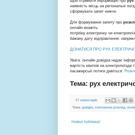
Щоб отримати інформацію про
рух
наявність місць на регіональні поїз
сформувати запит нижче.
Для формування запиту про
розкл
онлайн вкажіть:
потрібну електричку чи електропої
бажану дату відправлення: наприк
ДІЗНАТИСЯ ПРО РУХ ЕЛЕКТРИЧ
Увага: онлайн довідка надає інформ
вартість квитків на електропоїзди 
пасажирські потяги дивіться:
Розкл
Тема: рух електричо
57 коментарів:
Тема:
довідка
,
електричка розклад
,
онла
Новіші публікації