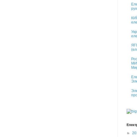
Еле
рух
КИ
еле
Укр
еле
ЯГО
(ел
Рос
МИ
Ми
Еле
Эл
Эле
про
Елект
►
20