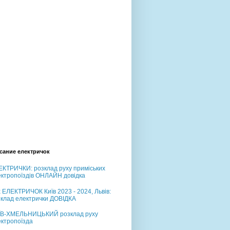
сание електричок
ЕКТРИЧКИ: розклад руху приміських
ектропоїздів ОНЛАЙН довідка
 ЕЛЕКТРИЧОК Київ 2023 - 2024, Львів:
зклад електрички ДОВІДКА
ЇВ-ХМЕЛЬНИЦЬКИЙ розклад руху
ектропоїзда