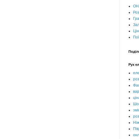
ОН
Роз
Гра
Зал
Цін
Пої
Поділ
Рух е
еле
роз
Фас
вар
цін
Шо
змі
роз
Ні
Пів
он