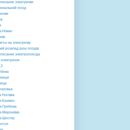
списание электрички
іональний поїзд
рнове
ев
в
в-Ніжин
ків
еты на электричку
ий розклад руху поїздів
списание электропоезда
 електричок
13
бінка
рниця
нецк
порожье
в Носівка
в-Бахмач
в-Гребінка
в-Миронівка
в-Шостка
нотоп
ів