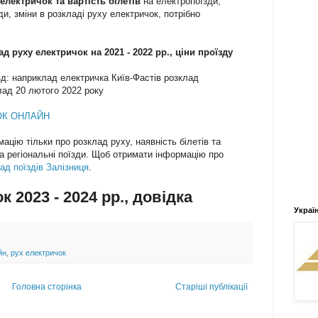
 електричок та вартість білетів
на електропоїзди,
ди, зміни в розкладі руху електричок, потрібно
ад руху електричок на
2021 - 2022 рр., ціни проїзду
зд: наприклад електричка Київ-Фастів розклад
лад 20 лютого 2022 року
ОК ОНЛАЙН
ацію тільки про розклад руху, наявність білетів та
та регіональні поїзди. Щоб отримати інформацію про
ад поїздів Залізниця
.
к 2023 - 2024 рр., довідка
Украї
йн
,
рух електричок
Головна сторінка
Старіші публікації