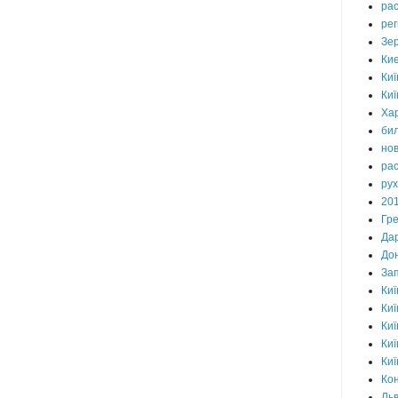
ра
рег
Зе
Ки
Киї
Киї
Хар
бил
нов
ра
рух
20
Гре
Да
До
За
Киї
Киї
Киї
Киї
Киї
Ко
Льв