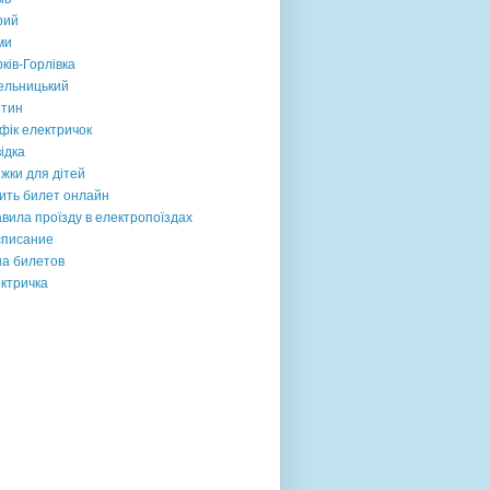
рий
ми
ків-Горлівка
ельницький
отин
фік електричок
ідка
жки для дітей
ить билет онлайн
вила проїзду в електропоїздах
списание
на билетов
ктричка