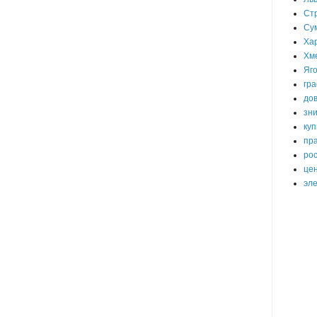
Ст
Су
Хар
Хм
Яг
гра
дов
зни
куп
пра
ро
це
эле