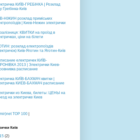
ктричка КИЇВ-ГРЕБІНКА | Розклад
у Гребінка-Київ
ЇВ-НІЖИН розклад приміських
ктропоїздів | Киев-Нежин электрички
залізниця: КВИТКИ на проїзд в
ктричках, ціни на білети
ТИН: розклад електропоїздів
ектричок) Київ-Яготин та Яготин-Київ
писание електричек КИЇВ-
РОНІВКА 2013 | Электрички Киев-
ровнивка расписание
ктричка КИЇВ-БАХМАЧ квитки |
ектричка КИЕВ-БАХМАЧ расписание
ктрички из Киева, билеты: ЦЕНЫ на
езд на электричке Киев
|
рички Київ
15
(2)