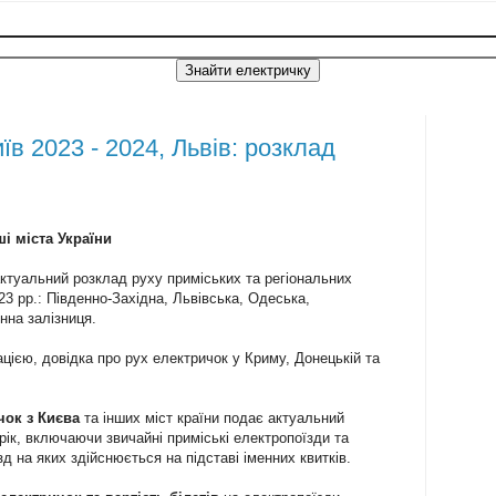
 2023 - 2024, Львів: розклад
ші міста України
ктуальний розклад руху приміських та регіональних
023 рр.: Південно-Західна, Львівська, Одеська,
нна залізниця.
ацією, довідка про рух електричок у Криму, Донецькій та
чок з Києва
та інших міст країни подає актуальний
рік, включаючи звичайні приміські електропоїзди та
зд на яких здійснюється на підставі іменних квитків.