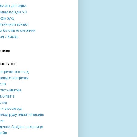
ЛАЙН ДОВІДКА
клад поїздів УЗ
фік руху
ізничний вокзал
а білетів електрички
зд з Києва
итися:
лектричок
ктричка розклад
клад електрички
тів
тість квитків
а білетів
стка
ни в розкладі
клад руху електропоїздів
жин
денно Західна залізниця
лайн