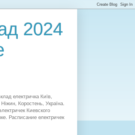
лад 2024
е
зклад електричка Київ,
 Ніжин, Коростень, Україна.
 электричек Киевского
чке. Расписание електричек