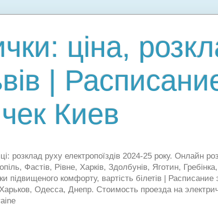
чки: ціна, розк
ьвів | Расписани
чек Киев
ці: розклад руху електропоїздів 2024-25 року. Онлайн ро
піль, Фастів, Рівне, Харків, Здолбунів, Яготин, Гребінка,
ки підвищеного комфорту, вартість білетів | Расписание
 Харьков, Одесса, Днепр. Стоимость проезда на электри
raine